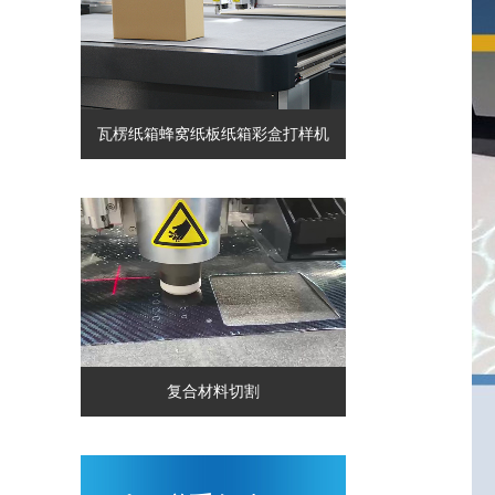
瓦楞纸箱蜂窝纸板纸箱彩盒打样机
复合材料切割